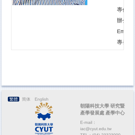
專任助
辦公室電話
Email：
專長：
繁體
简体
English
朝陽科技大學 研究暨
產學發展處 產學中心
E-mail：
iac@cyut.edu.tw