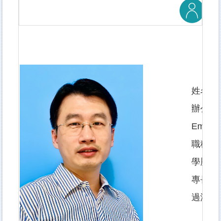
姓名：
辦公室電話
Email：
職稱：
學歷：
專長：
過渡金