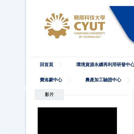
跳
到
主
要
內
容
區
回首頁
環境資源永續再利用研發中
費洛蒙中心
農產加工驗證中心
影片