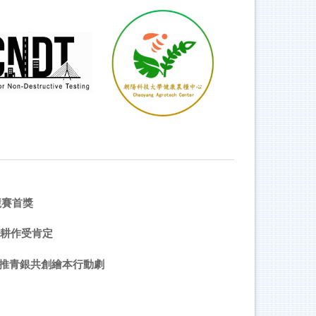
競賽首獎
善耕作受肯定
SR推青銀共創繪本行動劇